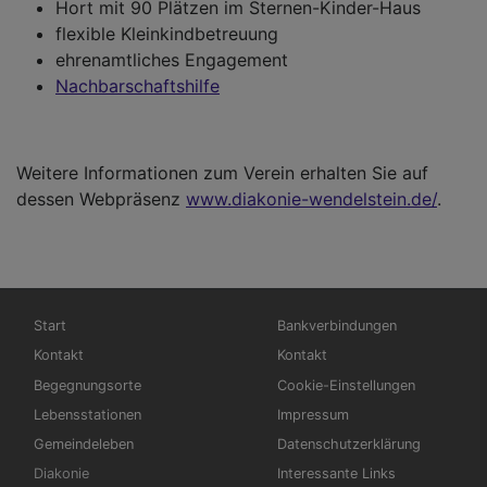
Hort mit 90 Plätzen im Sternen-Kinder-Haus
flexible Kleinkindbetreuung
ehrenamtliches Engagement
Nachbarschaftshilfe
Weitere Informationen zum Verein erhalten Sie auf
dessen Webpräsenz
www.diakonie-wendelstein.de/
.
Hauptnavigation
Fußbereichsmenü
Start
Bankverbindungen
Kontakt
Kontakt
Begegnungsorte
Cookie-Einstellungen
Lebensstationen
Impressum
Gemeindeleben
Datenschutzerklärung
Diakonie
Interessante Links