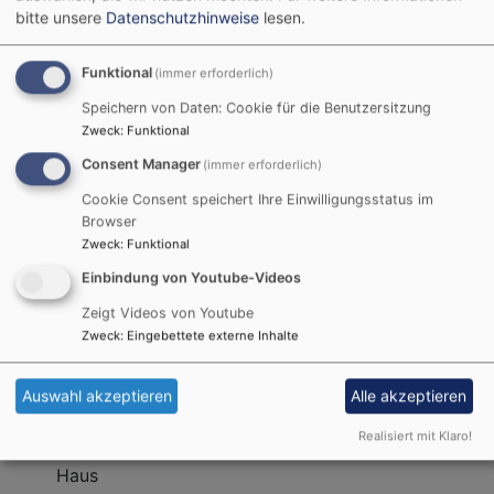
bitte unsere
Datenschutzhinweise
lesen.
"Diakonieverein
der Evang.-Luth. Kirchengemeinden
Wendelstein – Kornburg – Röthenbach/St. Wolfgang e.
Funktional
(immer erforderlich)
V
."
Speichern von Daten: Cookie für die Benutzersitzung
Zweck
:
Funktional
Folgende Aufgaben werden zur Zeit erfüllt:
Consent Manager
(immer erforderlich)
Ambulante Krankenpflege in der Marktgemeinde
Cookie Consent speichert Ihre Einwilligungsstatus im
Wendelstein und in Kornburg mit ca. 120
Browser
Patientinnen und Patienten
Zweck
:
Funktional
Stationäre Pflege mit 48 Langzeitpflegeplätzen
Einbindung von Youtube-Videos
und eingestreuter Kurzzeitpflege im Haus der
Zeigt Videos von Youtube
Diakonie
Zweck
:
Eingebettete externe Inhalte
Tagespflege für 12 Gäste
Seniorenbegegnungsstätte mit Mittagstisch,
Fahrdienst und Programmangebot
Auswahl akzeptieren
Alle akzeptieren
Essen auf Rädern
Realisiert mit Klaro!
Kinderkrippe mit 15 Plätzen im Sternen-Kinder-
Haus