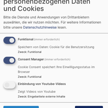
personenbezogenen Daten
und Cookies
Bitte die Dienste und Anwendungen von Drittanbietern
auswählen, die wir nutzen möchten.
Für weitere Informationen
bitte unsere
Datenschutzhinweise
lesen.
Funktional
(immer erforderlich)
Speichern von Daten: Cookie für die Benutzersitzung
Zweck
:
Funktional
Bildrechte
KG Kornburg
Consent Manager
(immer erforderlich)
Christian Horter, Kornburg
Cookie Consent speichert Ihre Einwilligungsstatus im
christian.horter@elkb.de
Browser
Zweck
:
Funktional
Einbindung von Youtube-Videos
Zeigt Videos von Youtube
Zweck
:
Eingebettete externe Inhalte