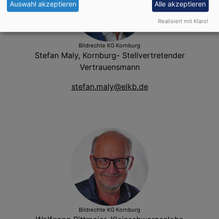
Auswahl akzeptieren
Alle akzeptieren
Realisiert mit Klaro!
Bildrechte
KG Kornburg
Stefan Maly, Kornburg- Stellvertretender
Vertrauensmann
stefan.maly@elkb.de
Bildrechte
KG Kornburg