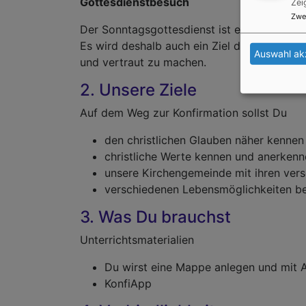
Gottesdienstbesuch
Zei
Zwe
Der Sonntagsgottesdienst ist eine ganz wic
Es wird deshalb auch ein Ziel des Konfirma
Auswahl ak
und vertraut zu machen.
2. Unsere Ziele
Auf dem Weg zur Konfirmation sollst Du
den christlichen Glauben näher kennen 
christliche Werte kennen und anerkenn
unsere Kirchengemeinde mit ihren ver
verschiedenen Lebensmöglichkeiten b
3. Was Du brauchst
Unterrichtsmaterialien
Du wirst eine Mappe anlegen und mit A
KonfiApp