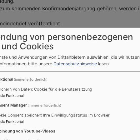
ldung.
en zum kommenden Konfirmandenjahrgang gehören, werden im 
indebrief veröffentlicht.
e nicht schriftlich eingeladen sind, aber dennoch Interes
ndung von personenbezogenen
erten Kindern auch ihre Eltern mit zur Anmeldung kommen.
 und Cookies
enste und Anwendungen von Drittanbietern auswählen, die wir nutze
 mit einem ersten Treffen, das meist an einem Freitag um 16
Informationen bitte unsere
Datenschutzhinweise
lesen.
ktional
(immer erforderlich)
erhalb der Ferien etwa alle zwei bis drei Wochen ein Tref
ichern von Daten: Cookie für die Benutzersitzung
er begegnen und Ihr Eure Kirche und unseren Glauben besse
ck
:
Funktional
sent Manager
(immer erforderlich)
kie Consent speichert Ihre Einwilligungsstatus im Browser
miteinander wegfahren.
ck
:
Funktional
es, ein gemeinsam vorbereiteter Gottesdienst und Freizeit 
bindung von Youtube-Videos