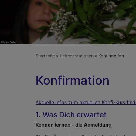
Startseite
Lebensstationen
Konfirmation
Konfirmation
Aktuelle Infos zum aktuellen Konfi-Kurs fin
1. Was Dich erwartet
Kennen lernen - die Anmeldung