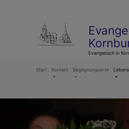
Direkt
zum
Inhalt
Evange
Kornbu
Evangelisch in Ko
Start
Kontakt
Begegnungsorte
Lebens
Hauptnavigation