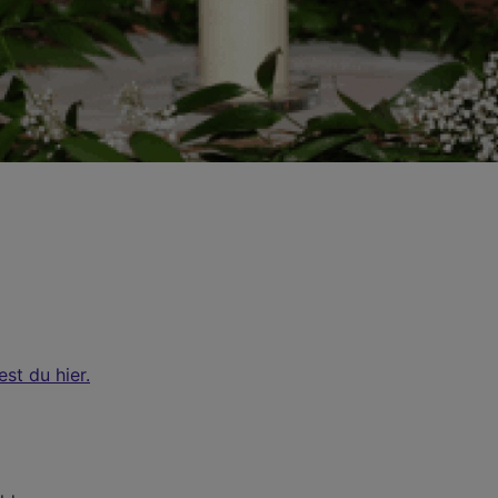
dest du
hier
.