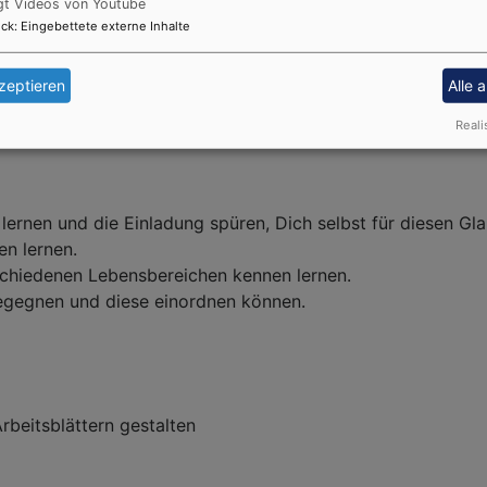
gt Videos von Youtube
ck
:
Eingebettete externe Inhalte
htige Veranstaltung für uns Christen in unserer Gemeinde.
ndenjahres sein, Euch die ganz unterschiedlichen Gottesdie
zeptieren
Alle 
Reali
lernen und die Einladung spüren, Dich selbst für diesen Gl
en lernen.
schiedenen Lebensbereichen kennen lernen.
egegnen und diese einordnen können.
rbeitsblättern gestalten