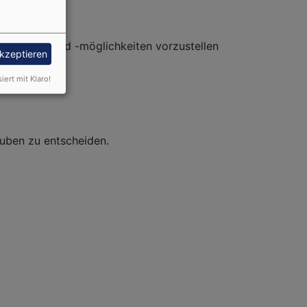
nstformen und -möglichkeiten vorzustellen
akzeptieren
siert mit Klaro!
auben zu entscheiden.