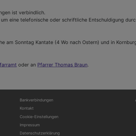
gen ist verbindlich.
 um eine telefonische oder schriftliche Entschuldigung durch
ohe am Sonntag Kantate (4 Wo nach Ostern) und in Kornburg
farramt
oder an
Pfarrer Thomas Braun
.
Fußbereichsmenü
Be
Bankverbindungen
Kontakt
Cookie-Einstellungen
Impressum
Datenschutzerklärung