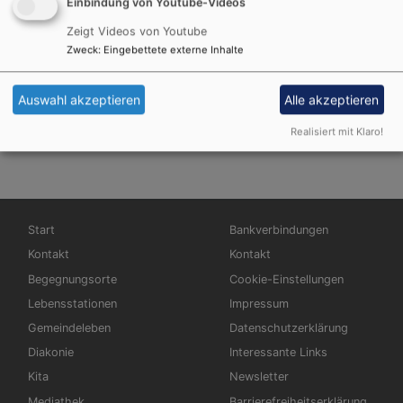
Einbindung von Youtube-Videos
Zeigt Videos von Youtube
Zweck
:
Eingebettete externe Inhalte
Auswahl akzeptieren
Alle akzeptieren
Realisiert mit Klaro!
Hauptnavigation
Fußbereichsmenü
Start
Bankverbindungen
Kontakt
Kontakt
Begegnungsorte
Cookie-Einstellungen
Lebensstationen
Impressum
Gemeindeleben
Datenschutzerklärung
Diakonie
Interessante Links
Kita
Newsletter
Mediathek
Barrierefreiheitserklärung